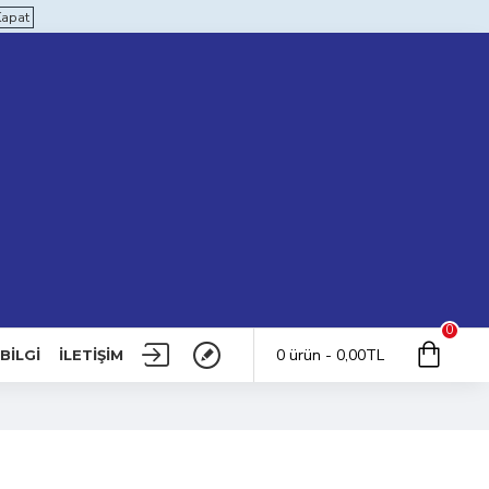
Kapat
0
0 ürün - 0,00TL
BILGI
İLETIŞIM