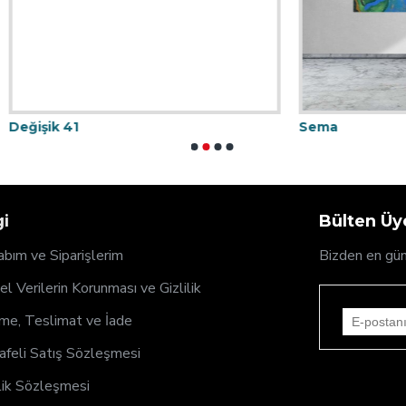
1
Sema
gi
Bülten Üye
bım ve Siparişlerim
Bizden en gün
sel Verilerin Korunması ve Gizlilik
e, Teslimat ve İade
feli Satış Sözleşmesi
ik Sözleşmesi