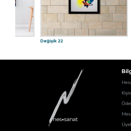
Değişik 22
Değişik 4
Bil
Hesa
Kişi
Ödem
Mesa
Üyel