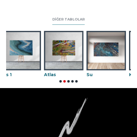
DIĞER TABLOLAR
Atlas
Su
Karnaval 02