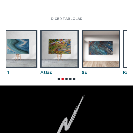
DIĞER TABLOLAR
Atlas
Su
Karnaval 02