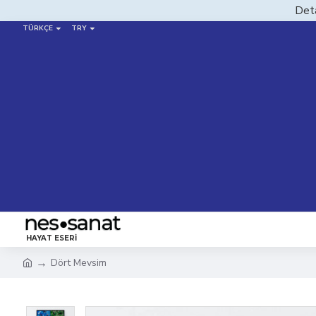
Deta
TÜRKÇE
TRY
HAYAT ESERI
Dört Mevsim