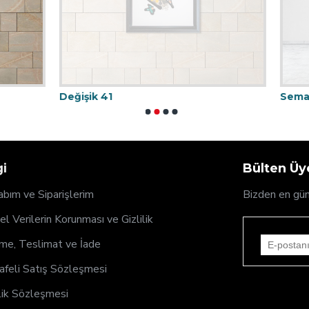
41
Sema
gi
Bülten Üye
bım ve Siparişlerim
Bizden en gün
sel Verilerin Korunması ve Gizlilik
e, Teslimat ve İade
feli Satış Sözleşmesi
ik Sözleşmesi