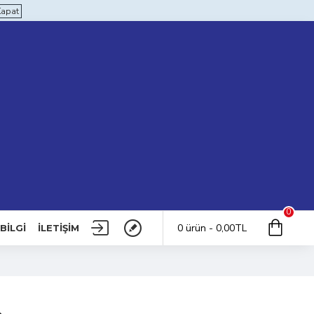
Kapat
0
0 ürün - 0,00TL
BILGI
İLETIŞIM