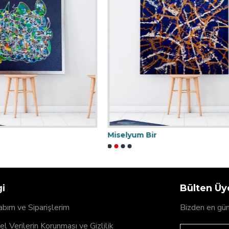
Değişik 41
gi
Bülten Üye
bım ve Siparişlerim
Bizden en gün
sel Verilerin Korunması ve Gizlilik