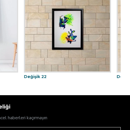
Sema
Spri
liği
cel haberleri kaçırmayın