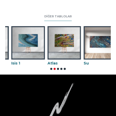
DIĞER TABLOLAR
Atlas
Su
Karnaval 02