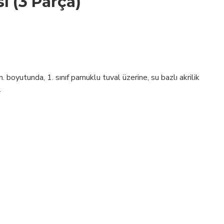
i (3 Parça)
 boyutunda, 1. sınıf pamuklu tuval üzerine, su bazlı akrilik
.