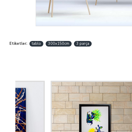
Etiketler:
tablo
300x150cm
3 parça