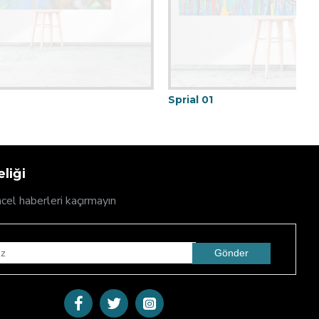
Sprial 01
D
liği
cel haberleri kaçırmayın