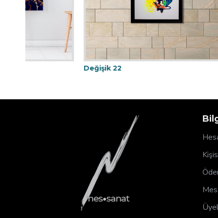
Değişik 22
Değişik 4
Bil
Hesa
Kişi
Ödem
Mesa
Üyel