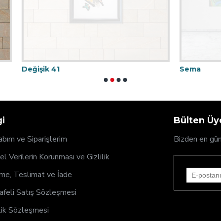
1
Sema
gi
Bülten Üye
bım ve Siparişlerim
Bizden en gün
sel Verilerin Korunması ve Gizlilik
e, Teslimat ve İade
feli Satış Sözleşmesi
ik Sözleşmesi