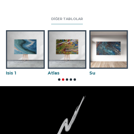
DIĞER TABLOLAR
Atlas
Su
Karnaval 02