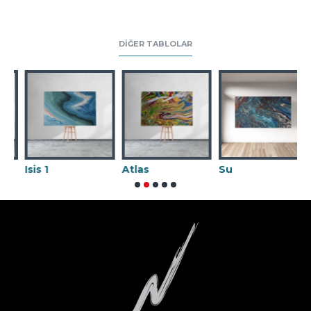
DIĞER TABLOLAR
Atlas
Su
Karnaval 02