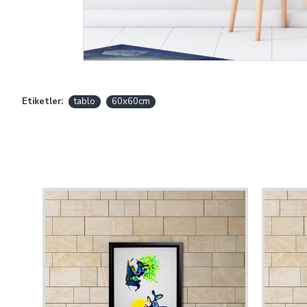
Etiketler:
tablo
60x60cm