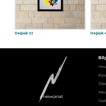
Değişik 22
Değişik 4
Bil
Hesa
Kişi
Ödem
Mesa
Üyel