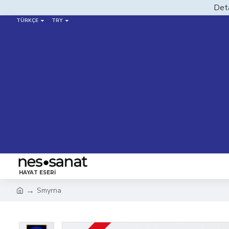
Deta
TÜRKÇE
TRY
HAYAT ESERI
Smyrna