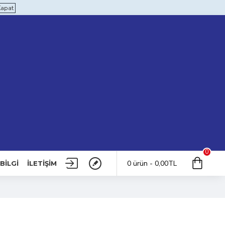
Kapat
0
0 ürün - 0,00TL
BILGI
İLETIŞIM