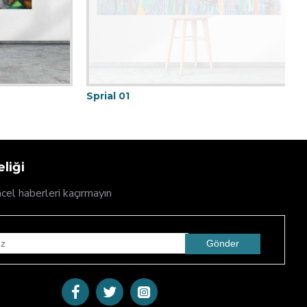
Sprial 01
D
liği
cel haberleri kaçırmayın