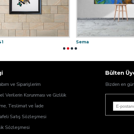
1
Sema
gi
Bülten Üye
bım ve Siparişlerim
Bizden en gün
sel Verilerin Korunması ve Gizlilik
e, Teslimat ve İade
feli Satış Sözleşmesi
ik Sözleşmesi