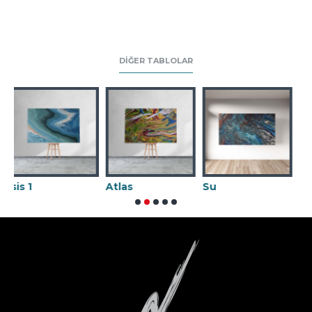
DIĞER TABLOLAR
Atlas
Su
Karnaval 02