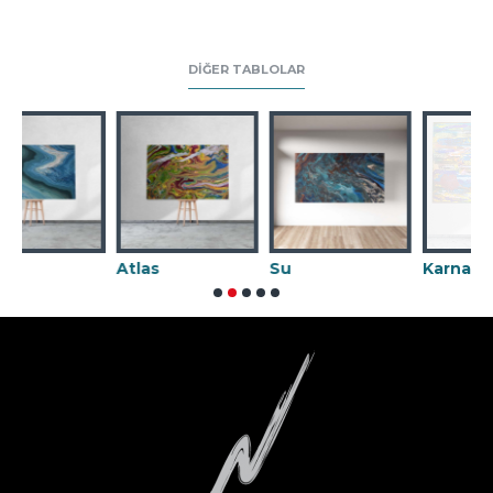
DIĞER TABLOLAR
Atlas
Su
Karnaval 02