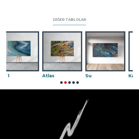
DIĞER TABLOLAR
Atlas
Su
Karnaval 02