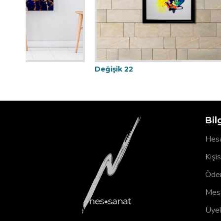
Değişik 22
Değişik 4
Bil
Hesa
Kişi
Ödem
Mesa
Üyel