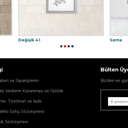
1
Sema
gi
Bülten Üye
bım ve Siparişlerim
Bizden en gün
sel Verilerin Korunması ve Gizlilik
e, Teslimat ve İade
feli Satış Sözleşmesi
ik Sözleşmesi