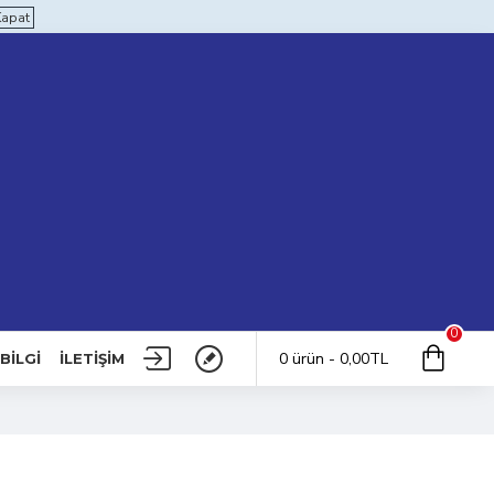
Kapat
0
0 ürün - 0,00TL
BILGI
İLETIŞIM