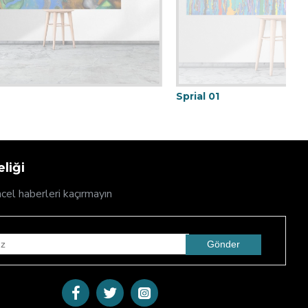
Sprial 01
liği
cel haberleri kaçırmayın