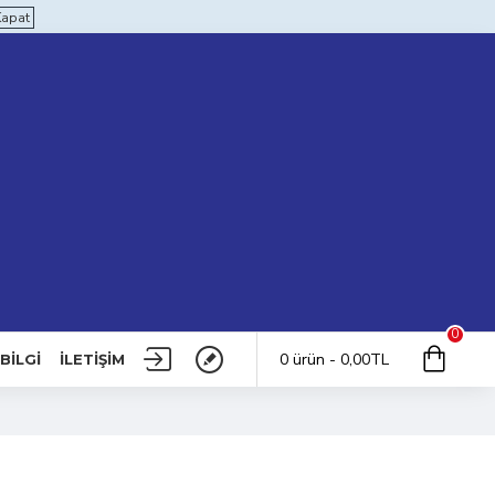
Kapat
0
0 ürün - 0,00TL
BILGI
İLETIŞIM