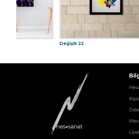
Değişik 22
Değişik 
Bil
Hesa
Kişi
Ödem
Mesa
Üyel