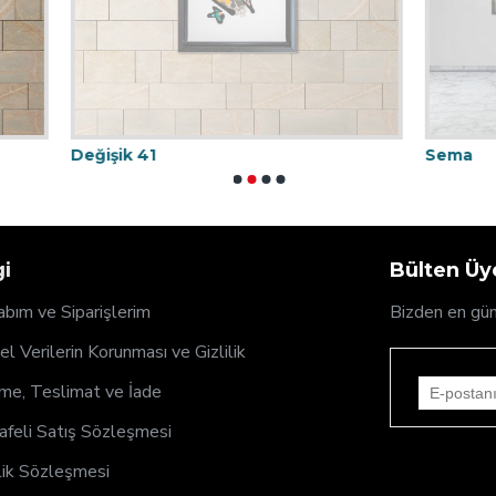
41
Sema
gi
Bülten Üye
bım ve Siparişlerim
Bizden en gün
sel Verilerin Korunması ve Gizlilik
e, Teslimat ve İade
feli Satış Sözleşmesi
ik Sözleşmesi