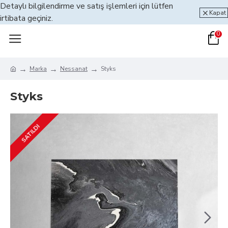
Detaylı bilgilendirme ve satış işlemleri için lütfen
Kapat
irtibata geçiniz.
0
Marka
Nessanat
Styks
Styks
SATILDI