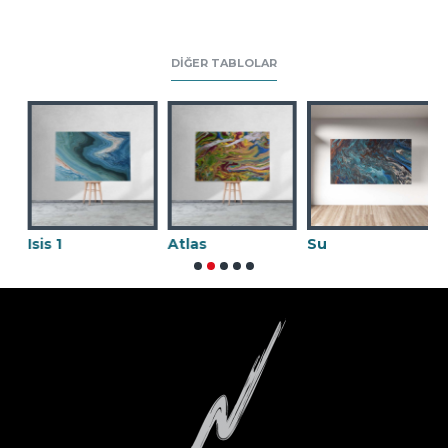
DIĞER TABLOLAR
Atlas
Su
Karnaval 02