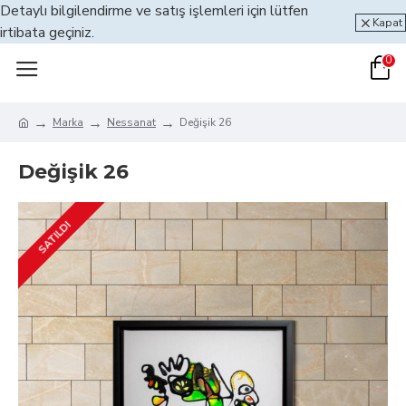
Detaylı bilgilendirme ve satış işlemleri için lütfen
Kapat
irtibata geçiniz.
0
Marka
Nessanat
Değişik 26
Değişik 26
SATILDI