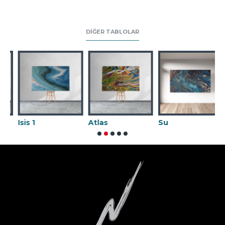
DIĞER TABLOLAR
Atlas
Su
Karnaval 02