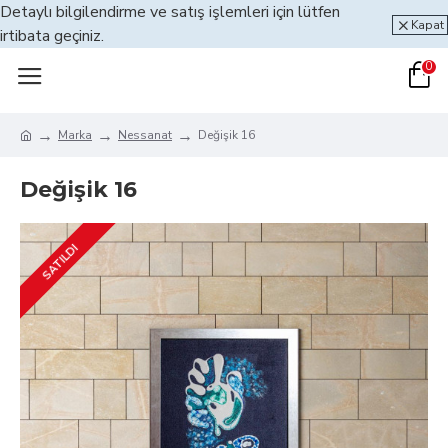
Detaylı bilgilendirme ve satış işlemleri için lütfen
Kapat
irtibata geçiniz.
0
Marka
Nessanat
Değişik 16
Değişik 16
SATILDI