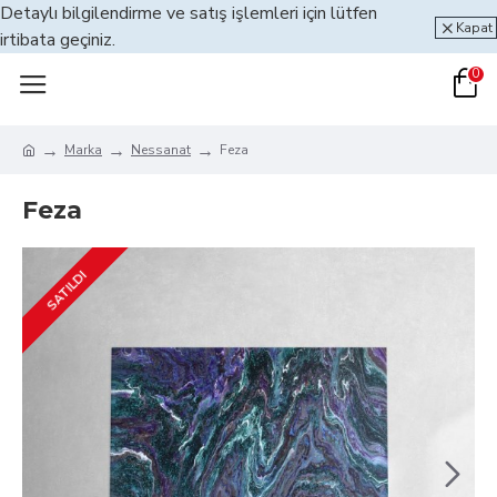
Detaylı bilgilendirme ve satış işlemleri için lütfen
Kapat
irtibata geçiniz.
0
Marka
Nessanat
Feza
Feza
SATILDI