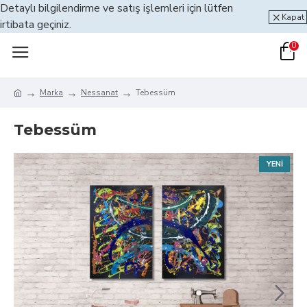
Detaylı bilgilendirme ve satış işlemleri için lütfen
Kapat
irtibata geçiniz.
0
Marka
Nessanat
Tebessüm
Tebessüm
YENI