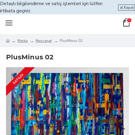
Detaylı bilgilendirme ve satış işlemleri için lütfen
Kapat
irtibata geçiniz.
0
Marka
Nessanat
PlusMinus 02
PlusMinus 02
SATILDI