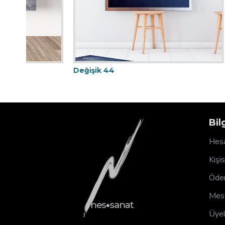
Değişik 22
Bil
Hesa
Kişi
Ödem
Mesa
Üyel