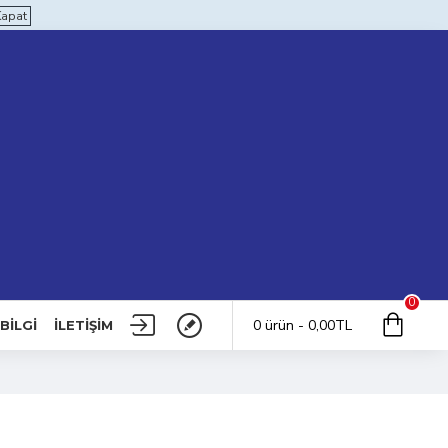
Kapat
0
0 ürün - 0,00TL
BILGI
İLETIŞIM