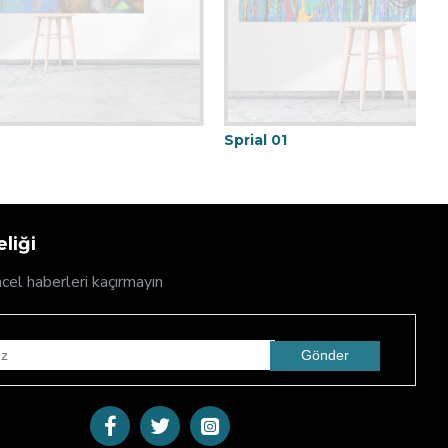
Sprial 01
D
liği
cel haberleri kaçırmayın