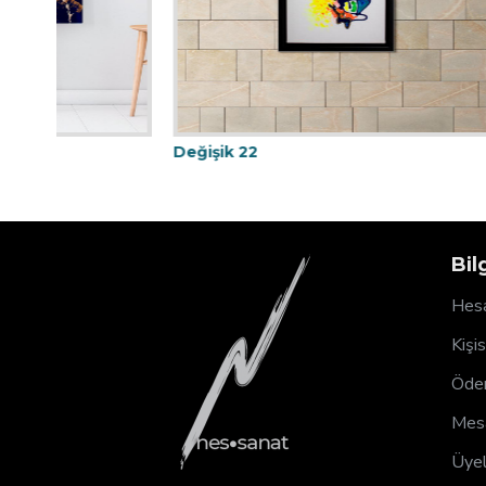
Değişik 22
Değişik 4
Bil
Hesa
Kişi
Ödem
Mesa
Üyel