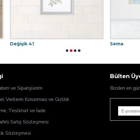
1
Sema
gi
Bülten Üye
bım ve Siparişlerim
Bizden en gün
sel Verilerin Korunması ve Gizlilik
e, Teslimat ve İade
feli Satış Sözleşmesi
ik Sözleşmesi