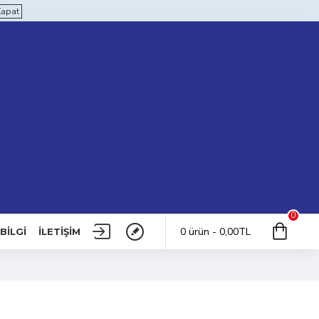
Kapat
0
0 ürün - 0,00TL
BILGI
İLETIŞIM