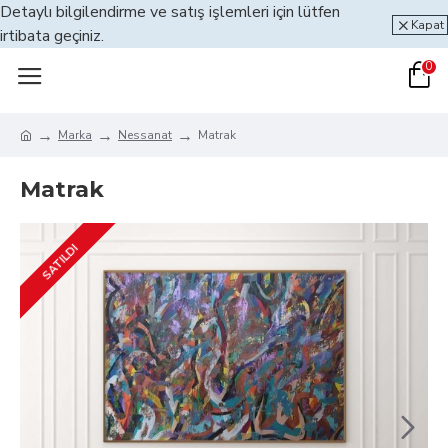
Detaylı bilgilendirme ve satış işlemleri için lütfen
Kapat
irtibata geçiniz.
0
Marka
Nessanat
Matrak
Matrak
SATILDI