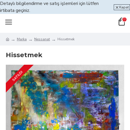
Detaylı bilgilendirme ve satış işlemleri için lütfen
Kapat
irtibata geçiniz.
0
Marka
Nessanat
Hissetmek
Hissetmek
SATILDI