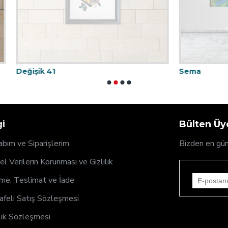
1
Sema
gi
Bülten Üye
bım ve Siparişlerim
Bizden en gün
sel Verilerin Korunması ve Gizlilik
e, Teslimat ve İade
feli Satış Sözleşmesi
ik Sözleşmesi