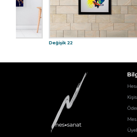
Değişik 22
Değişik 4
Bil
Hesa
Kişi
Ödem
Mesa
Üyel