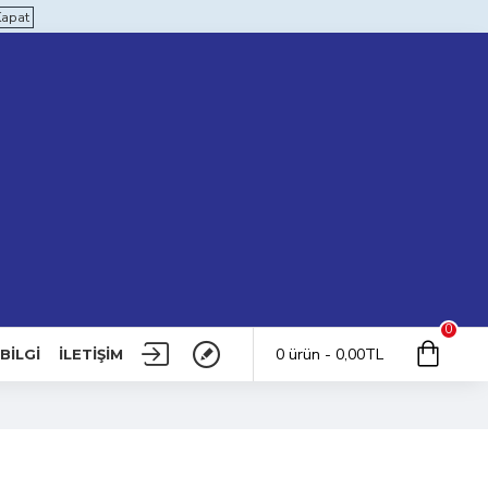
Kapat
0
0 ürün - 0,00TL
BILGI
İLETIŞIM