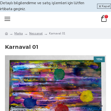
Detaylı bilgilendirme ve satış işlemleri için lütfen
Kapat
irtibata geçiniz.
0
Marka
Nessanat
Karnaval 01
Karnaval 01
YENI