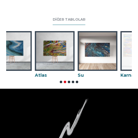
DIĞER TABLOLAR
Atlas
Su
Karnaval 02
De