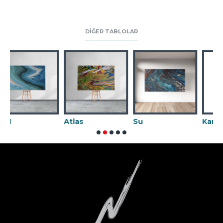
DIĞER TABLOLAR
Atlas
Su
Karnaval 02