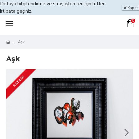
Detaylı bilgilendirme ve satış işlemleri için lütfen
Kapat
irtibata geçiniz.
0
Aşk
Aşk
SATILDI