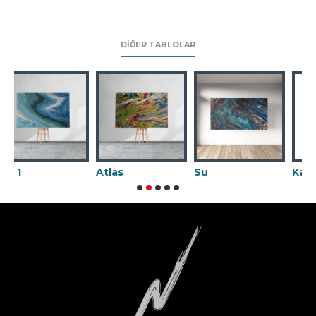
DIĞER TABLOLAR
Atlas
Su
Karnaval 02