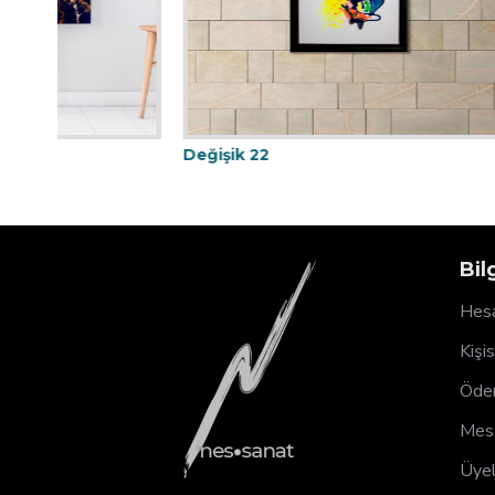
Değişik 22
Değişik 4
Bil
Hesa
Kişi
Ödem
Mesa
Üyel