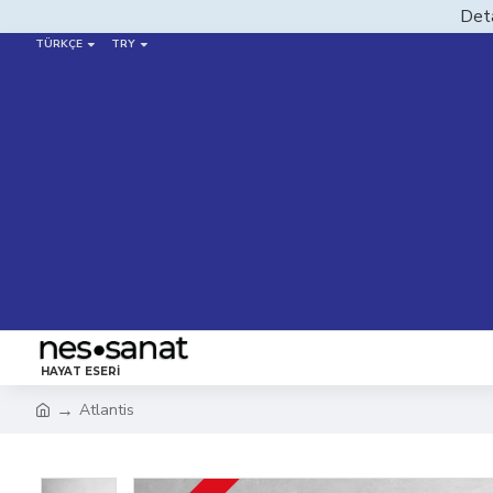
Deta
TÜRKÇE
TRY
HAYAT ESERI
Atlantis