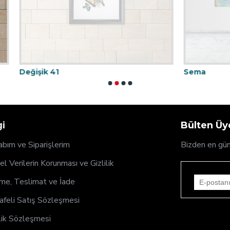
1
Sema
gi
Bülten Üye
bım ve Siparişlerim
Bizden en gün
sel Verilerin Korunması ve Gizlilik
e, Teslimat ve İade
feli Satış Sözleşmesi
ik Sözleşmesi