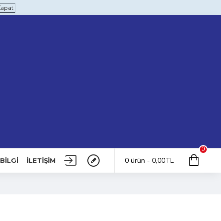
Kapat
0
0 ürün - 0,00TL
BILGI
İLETIŞIM