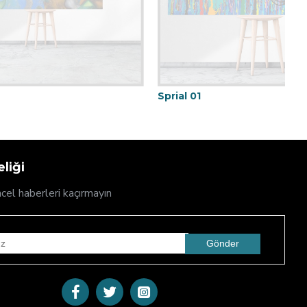
Sprial 01
D
liği
cel haberleri kaçırmayın