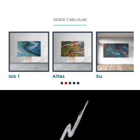
DIĞER TABLOLAR
Atlas
Su
Karnaval 02