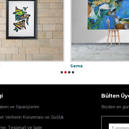
1
Sema
gi
Bülten Üye
bım ve Siparişlerim
Bizden en gün
sel Verilerin Korunması ve Gizlilik
e, Teslimat ve İade