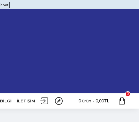
Kapat
0
0 ürün - 0,00TL
BILGI
İLETIŞIM