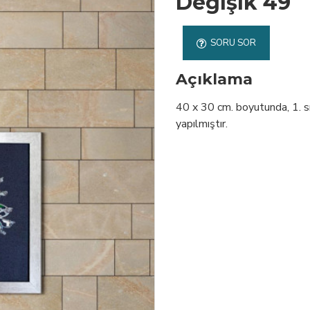
Değişik 49
SORU SOR
Açıklama
40 x 30 cm. boyutunda, 1. sın
yapılmıştır.