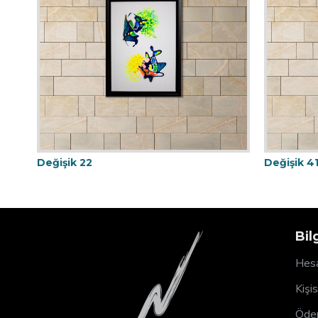
Değişik 22
Değişik 4
Bil
Hesa
Kişi
Ödem